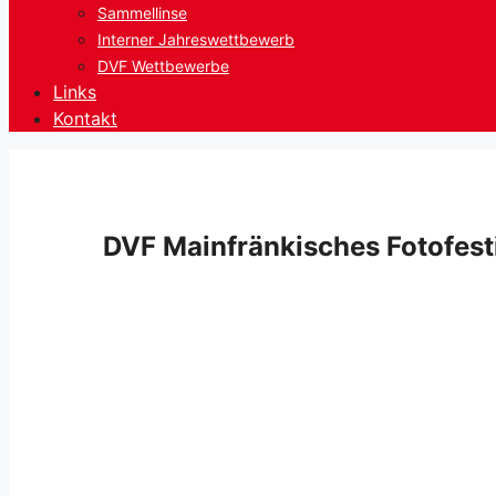
Sammellinse
Interner Jahreswettbewerb
DVF Wettbewerbe
Links
Kontakt
DVF Mainfränkisches Fotofest