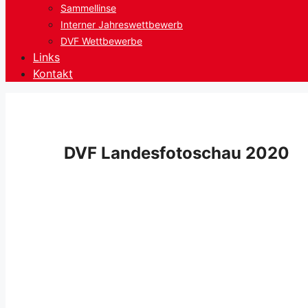
Sammellinse
Interner Jahreswettbewerb
DVF Wettbewerbe
Links
Kontakt
DVF Landesfotoschau 2020