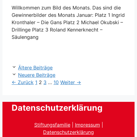
Willkommen zum Bild des Monats. Das sind die
Gewinnerbilder des Monats Januar: Platz 1 Ingrid
Kronthaler – Die Gans Platz 2 Michael Okubski –
Drillinge Platz 3 Roland Kennerknecht –
Säulengang
Ältere Beiträge
Neuere Beiträge
Seite
Seite
Seite
Seite
←
Zurück
1
2
3
…
10
Weiter
→
Datenschutzerklärung
Stiftungsfamilie
|
Impressum
|
Datenschutzerklärung