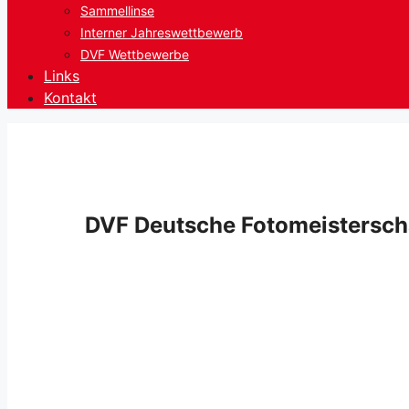
Sammellinse
Interner Jahreswettbewerb
DVF Wettbewerbe
Links
Kontakt
DVF Deutsche Fotomeistersch