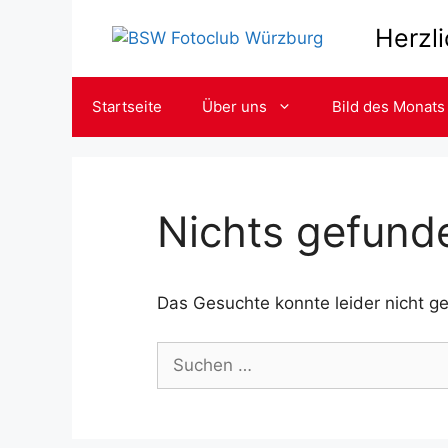
Zum
Herzl
Inhalt
springen
Startseite
Über uns
Bild des Monats
Nichts gefund
Das Gesuchte konnte leider nicht gef
Suchen
nach: