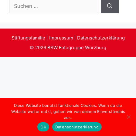
Suchen
nach:
Stiftungsfamilie
|
Impressum
|
Datenschutzerklärung
© 2026
BSW Fotogruppe Würzburg
Diese Website benutzt funktionale Cookies. Wenn du die
Website weiter nutzt, gehen wir von deinem Einverständnis
aus.
OK
Datenschutzerklärung