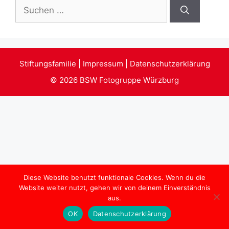
Suchen
nach:
Stiftungsfamilie
|
Impressum
|
Datenschutzerklärung
© 2026
BSW Fotogruppe Würzburg
Diese Website benutzt funktionale Cookies. Wenn du die
Website weiter nutzt, gehen wir von deinem Einverständnis
aus.
OK
Datenschutzerklärung